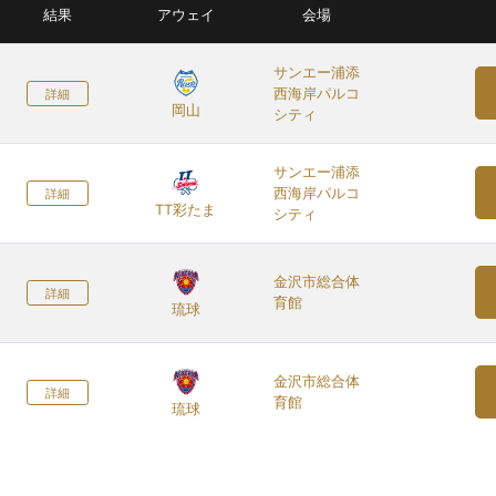
結果
アウェイ
会場
サンエー浦添
西海岸パルコ
詳細
岡山
シティ
サンエー浦添
西海岸パルコ
詳細
TT彩たま
シティ
金沢市総合体
詳細
育館
琉球
金沢市総合体
詳細
育館
琉球