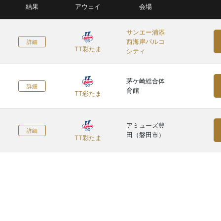
結果
アウェイ
会場
サンエー浦添
西海岸パルコ
詳細
TT彩たま
シティ
茅ケ崎総合体
詳細
育館
TT彩たま
アミューズ豊
詳細
田（磐田市）
TT彩たま