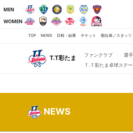
MEN
WOMEN
TOP
NEWS
日程・結果
チケット
順位表／スタッツ
ファンクラブ
選
T.T彩たま
Ｔ.Ｔ彩たま卓球ステ
NEWS