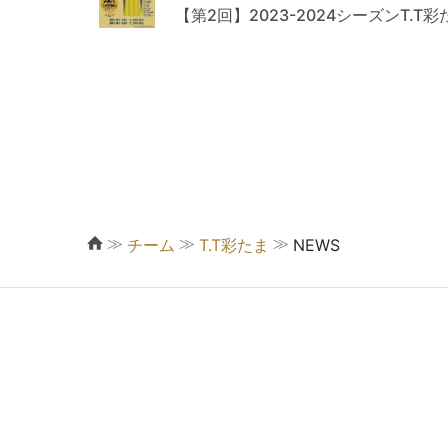
【第2回】2023-2024シーズンT
≫
≫
≫
チーム
T.T彩たま
NEWS