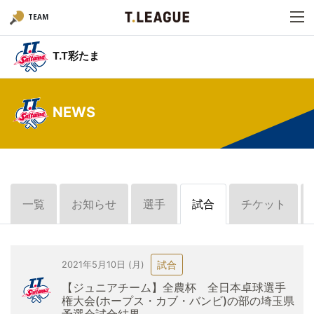
TEAM
T.T彩たま
NEWS
一覧
お知らせ
選手
試合
チケット
試合
2021年5月10日 (月)
【ジュニアチーム】全農杯 全日本卓球選手
権大会(ホープス・カブ・バンビ)の部の埼玉県