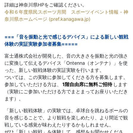
詳細は神奈川県HPをご確認ください。
令和６年度県民スポーツ月間 スポーツイベント情報 - 神
奈川県ホームページ (pref.kanagawa.jp)
===「音を振動と光で感じるデバイス」による新しい観戦
体験の実証実験参加者募集=====
富士通株式会社が開発した、音の大きさを振動と光の強さ
に変換して伝えるデバイス「Ontenna（オンテナ）」を使
った、新しい観戦体験の実証実験を行います。
ついては、この実験に参加してくださる方を募集します。
参加していただける方は、
1階自由席に無料ご招待
します
（実験にご参加いただける方でまとまってお座りいただき
ます）。
「新しい観戦体験」の実験では、卓球台を跳ねるボールの
音を感じることで、より観戦を楽しめたり、より間近で観
戦している感覚が味わえたりするかもしれません。
ぜひ「新しい観戦」を体験して、感想をお聞かせくださ