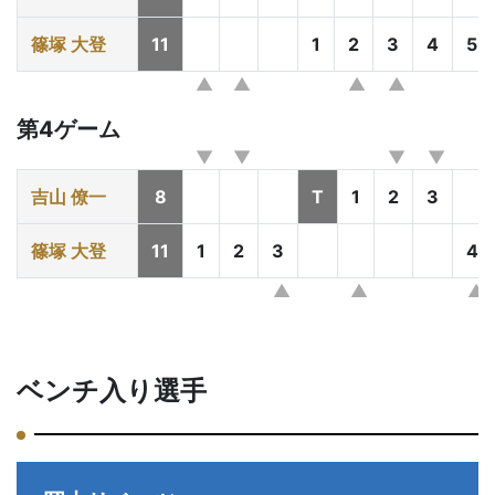
篠塚 大登
11
1
2
3
4
5
第4ゲーム
吉山 僚一
8
T
1
2
3
篠塚 大登
11
1
2
3
4
ベンチ入り選手