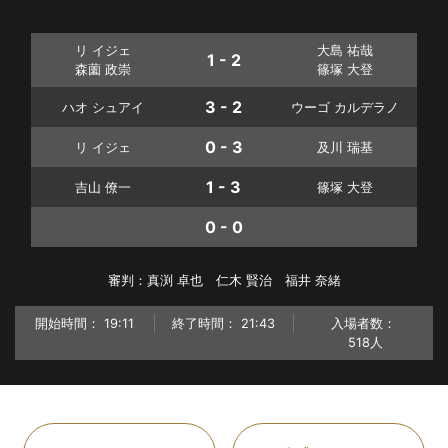
リ イジェ
大島 祐哉
1 - 2
森薗 政崇
篠塚 大登
3 - 2
ハオ シュアイ
ウーゴ カルデラノ
0 - 3
リ イジェ
及川 瑞基
1 - 3
吉山 僚一
篠塚 大登
0 - 0
審判：真渕 卓也 仁木 賢治 福井 奈緒
開始時間：
19:11
終了時間：
21:43
入場者数：
518人