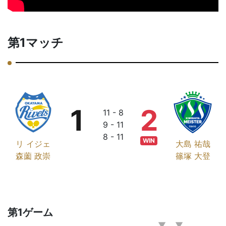
第1マッチ
1
2
11 - 8
9 - 11
8 - 11
WIN
リ イジェ
大島 祐哉
森薗 政崇
篠塚 大登
第1ゲーム