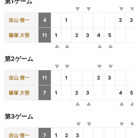
第1ゲーム
吉山 僚一
4
1
2
3
篠塚 大登
11
1
2
3
4
5
第2ゲーム
吉山 僚一
11
1
2
3
篠塚 大登
7
1
2
3
4
5
第3ゲーム
吉山 僚一
7
1
2
3