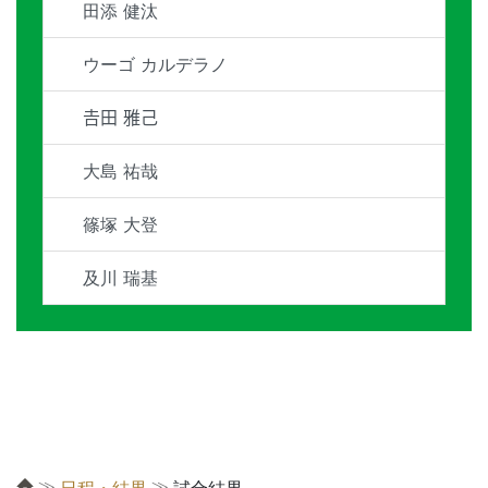
田添 健汰
ウーゴ カルデラノ
𠮷田 雅己
大島 祐哉
篠塚 大登
及川 瑞基
≫
≫