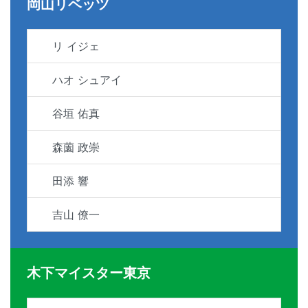
岡山リベッツ
リ イジェ
ハオ シュアイ
谷垣 佑真
森薗 政崇
田添 響
吉山 僚一
木下マイスター東京