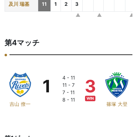
及川 瑞基
11
1
2
3
第4マッチ
4 - 11
1
3
11 - 7
7 - 11
WIN
8 - 11
吉山 僚一
篠塚 大登