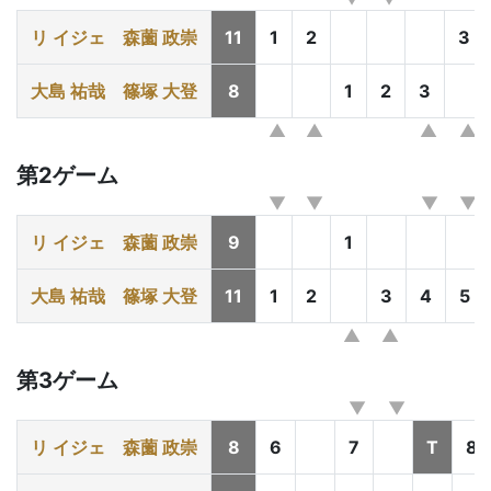
リ イジェ
森薗 政崇
11
1
2
3
大島 祐哉
篠塚 大登
8
1
2
3
第2ゲーム
リ イジェ
森薗 政崇
9
1
大島 祐哉
篠塚 大登
11
1
2
3
4
5
第3ゲーム
リ イジェ
森薗 政崇
8
6
7
T
8