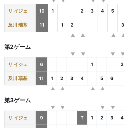
リ イジェ
10
1
2
3
4
5
及川 瑞基
11
1
2
3
第2ゲーム
リ イジェ
6
1
2
及川 瑞基
11
1
2
3
4
5
6
第3ゲーム
リ イジェ
9
T
1
2
3
4