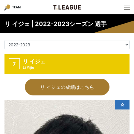
TEAM
リ イジェ | 2022-2023シーズン 選手
リ イジェ
7
Li Yijie
リ イジェの成績はこちら
☆