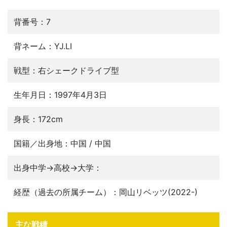
背番号：7
背ネーム：YJ.LI
戦型：右シェークドライブ型
生年月日：1997年4月3日
身長：172cm
国籍／出身地：中国 / 中国
出身中学→高校→大学：
経歴（過去の所属チーム）：岡山リベッツ(2022-)
主な戦績