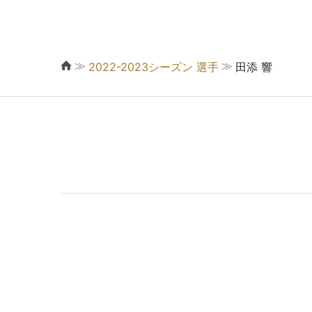
≫
≫
2022-2023シーズン 選手
田添 響