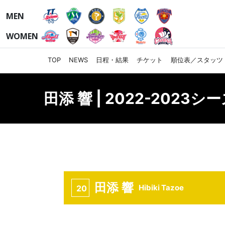
MEN
WOMEN
TOP
NEWS
日程・結果
チケット
順位表／スタッツ
田添 響 | 2022-2023シ
田添 響
Hibiki Tazoe
20