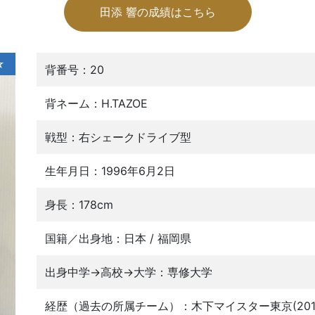
田添 響の成績はこちら
☆
背番号：20
背ネーム：H.TAZOE
戦型：右シェークドライブ型
生年月日：1996年6月2日
身長：178cm
国籍／出身地：日本 / 福岡県
出身中学→高校→大学：専修大学
経歴（過去の所属チーム）：木下マイスター東京(2018-2