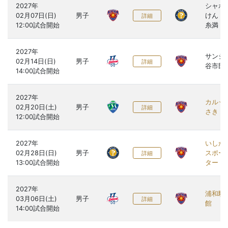
2027年

シャボ
02月07日(日)

男子
けん 
詳細
糸満
2027年

サンシ
02月14日(日)

男子
詳細
谷市民
2027年

カルッ
02月20日(土)

男子
詳細
さき
2027年

いしか
02月28日(日)

男子
スポー
詳細
ター
2027年

浦和駒
03月06日(土)

男子
詳細
館