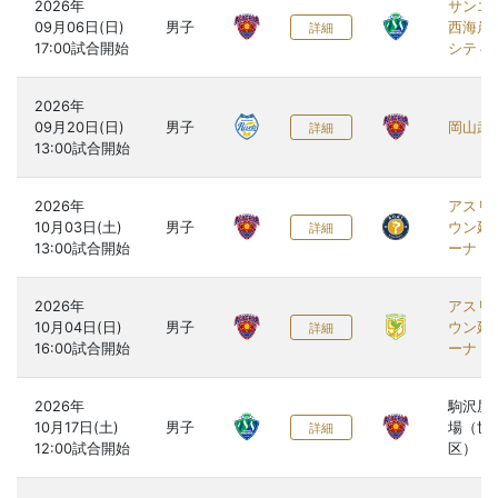
2026年

サンエ
09月06日(日)

男子
西海岸
詳細
シティ
2026年

09月20日(日)

男子
岡山武
詳細
2026年

アスリ
10月03日(土)

男子
ウン延
詳細
ーナ
2026年

アスリ
10月04日(日)

男子
ウン延
詳細
ーナ
2026年

駒沢屋
10月17日(土)

男子
場（世
詳細
区）