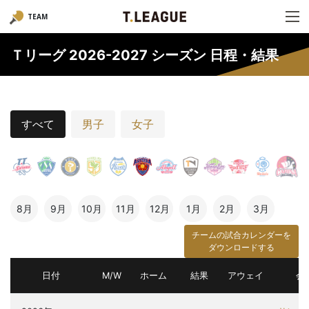
TEAM
Ｔリーグ 2026-2027 シーズン 日程・結果
すべて
男子
女子
8月
9月
10月
11月
12月
1月
2月
3月
チームの試合カレンダーを
ダウンロードする
日付
M/W
ホーム
結果
アウェイ
会