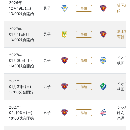
2026年

笠岡総
12月19日(土)

男子
詳細
館
2027年

富士宮
01月11日(月)

男子
詳細
育館
2027年

イオン
01月30日(土)

男子
詳細
秋田
2027年

イオン
01月31日(日)

男子
詳細
秋田
2027年

シャボ
02月06日(土)

男子
けん 
詳細
糸満