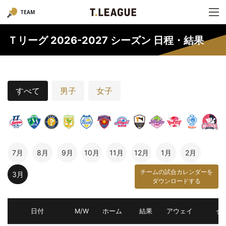
TEAM
Ｔリーグ 2026-2027 シーズン 日程・結果
すべて
男子
女子
7月
8月
9月
10月
11月
12月
1月
2月
チームの試合カレンダーを
3月
ダウンロードする
日付
M/W
ホーム
結果
アウェイ
会