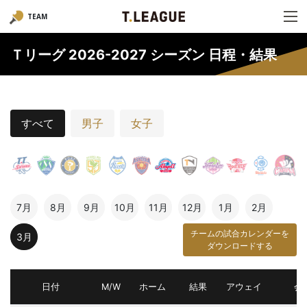
TEAM
Ｔリーグ 2026-2027 シーズン 日程・結果
すべて
男子
女子
7月
8月
9月
10月
11月
12月
1月
2月
チームの試合カレンダーを
3月
ダウンロードする
日付
M/W
ホーム
結果
アウェイ
会