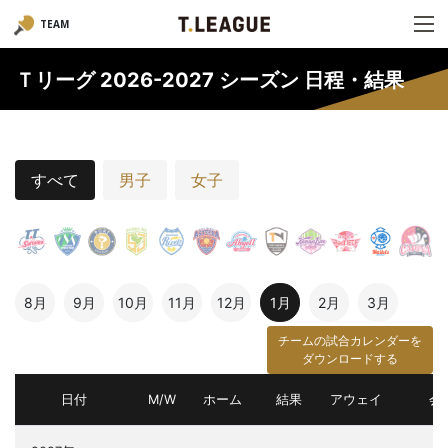
TEAM
Ｔリーグ 2026-2027 シーズン 日程・結果
すべて
男子
女子
8月
9月
10月
11月
12月
1月
2月
3月
チームの試合カレンダーを
ダウンロードする
日付
M/W
ホーム
結果
アウェイ
会