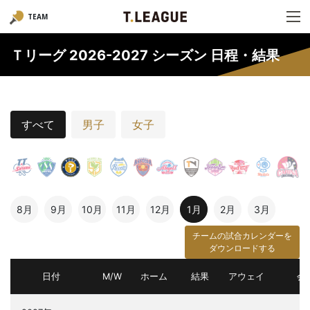
TEAM
Ｔリーグ 2026-2027 シーズン 日程・結果
すべて
男子
女子
8月
9月
10月
11月
12月
1月
2月
3月
チームの試合カレンダーを
ダウンロードする
日付
M/W
ホーム
結果
アウェイ
会