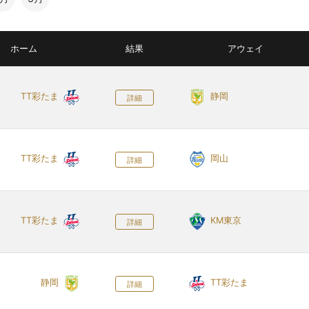
ホーム
結果
アウェイ
TT彩たま
静岡
詳細
TT彩たま
岡山
詳細
TT彩たま
KM東京
詳細
静岡
TT彩たま
詳細