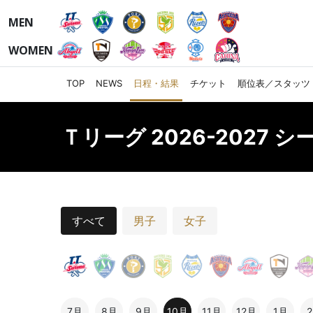
MEN
WOMEN
TOP
NEWS
日程・結果
チケット
順位表／スタッツ
Ｔリーグ 2026-2027 
すべて
男子
女子
7月
8月
9月
10月
11月
12月
1月