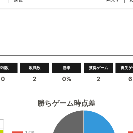
勝利数
敗戦数
勝率
獲得ゲーム
喪失ゲ
0
2
0%
2
6
勝ちゲーム時点差