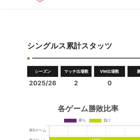
シングルス累計スタッツ
シーズン
マッチ出場数
VM出場数
2025/26
2
0
各ゲーム勝敗比率