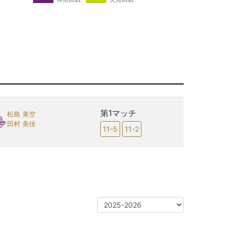
第1マッチ
松島 美空
田村 美佳
11-5
11-2