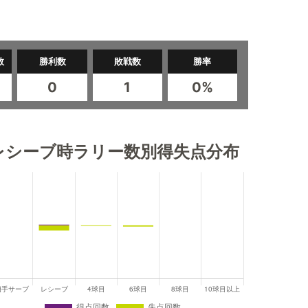
数
勝利数
敗戦数
勝率
0
1
0%
レシーブ時ラリー数別得失点分布