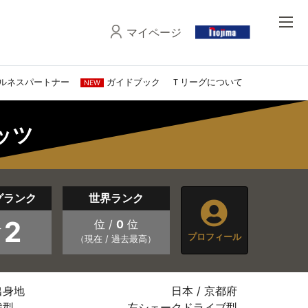
マイページ
ルネスパートナー
ガイドブック
Ｔリーグについて
NEW
タッツ
グランク
世界ランク
2
位 /
0
位
プロフィール
（現在 / 過去最高）
出身地
日本 / 京都府
戦型
左シェークドライブ型