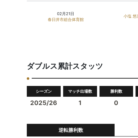
02月21日
小塩 悠
春日井市総合体育館
ダブルス累計スタッツ
シーズン
マッチ出場数
勝利数
2025/26
1
0
逆転勝利数