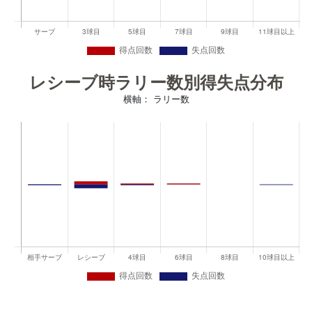
レシーブ時ラリー数別得失点分布
横軸： ラリー数