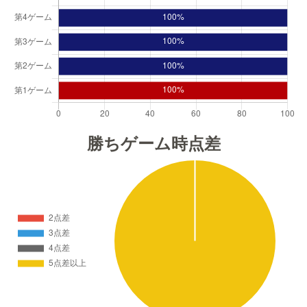
勝ちゲーム時点差