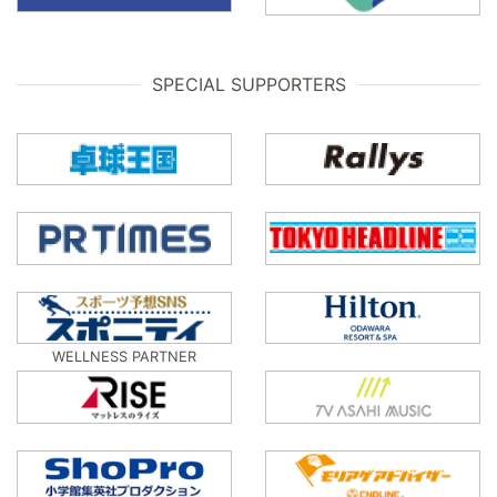
SPECIAL SUPPORTERS
WELLNESS PARTNER