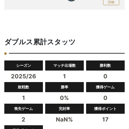
詳細
ダブルス累計スタッツ
シーズン
マッチ出場数
勝利数
2025/26
1
0
敗戦数
勝率
獲得ゲーム
1
0%
0
喪失ゲーム
完封率
獲得ポイント
2
NaN%
17