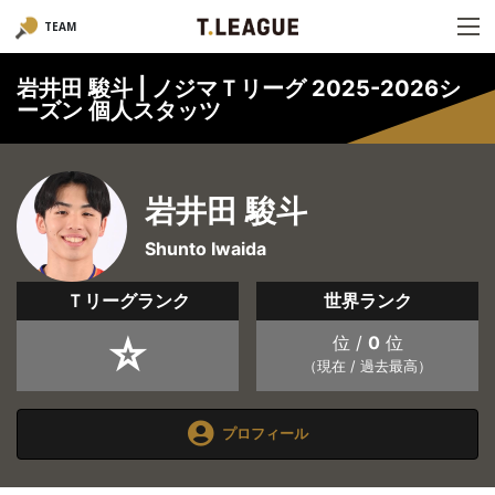
TEAM
岩井田 駿斗 | ノジマＴリーグ 2025-2026シ
ーズン 個人スタッツ
岩井田 駿斗
Shunto Iwaida
Ｔリーグランク
世界ランク
☆
位 /
0
位
（現在 / 過去最高）
プロフィール