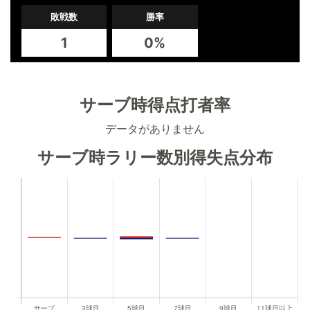
敗戦数
勝率
1
0%
サーブ時得点打者率
データがありません
サーブ時ラリー数別得失点分布