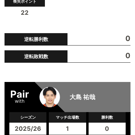
喪失ポイント
22
0
逆転勝利数
0
逆転敗戦数
Pair
大島 祐哉
with
シーズン
マッチ出場数
勝利数
2025/26
1
0