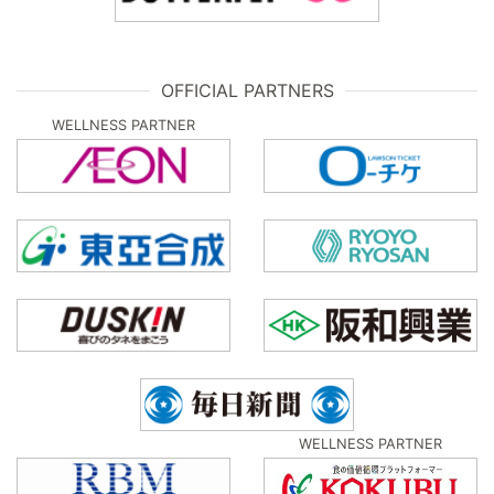
OFFICIAL PARTNERS
WELLNESS PARTNER
WELLNESS PARTNER