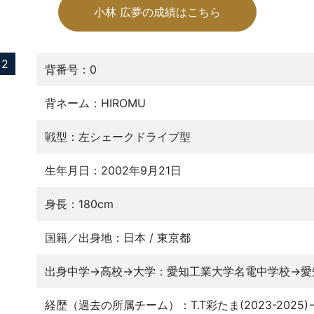
小林 広夢の成績はこちら
2
背番号：0
背ネーム：HIROMU
戦型：左シェークドライブ型
生年月日：2002年9月21日
身長：180cm
国籍／出身地：日本 / 東京都
出身中学→高校→大学：愛知工業大学名電中学校→愛
経歴（過去の所属チーム）：T.T彩たま(2023-2025)→