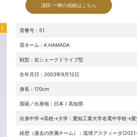
濵田 一輝の成績はこちら
3
背番号：51
背ネーム：K.HAMADA
戦型：右シェークドライブ型
生年月日：2003年9月12日
身長：170cm
国籍／出身地：日本 / 高知県
出身中学→高校→大学：愛知工業大学名電中学校→愛
経歴（過去の所属チーム）：琉球アスティーダ(2021-20