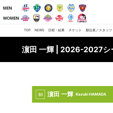
MEN
WOMEN
TOP
NEWS
日程・結果
チケット
順位表／スタッツ
濵田 一輝 | 2026-202
濵田 一輝
Kazuki HAMADA
51