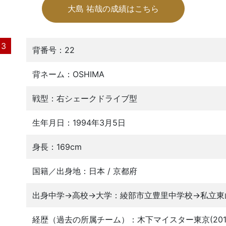
大島 祐哉の成績はこちら
3
背番号：22
背ネーム：OSHIMA
戦型：右シェークドライブ型
生年月日：1994年3月5日
身長：169cm
国籍／出身地：日本 / 京都府
出身中学→高校→大学：綾部市立豊里中学校→私立東
経歴（過去の所属チーム）：木下マイスター東京(2018-