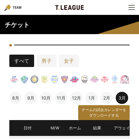
TEAM
チケット
すべて
男子
女子
8月
9月
10月
11月
12月
1月
2月
3月
チームの試合カレンダーを
ダウンロードする
日付
M/W
ホーム
結果
アウェイ