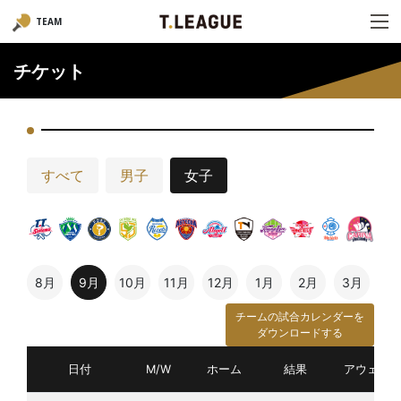
TEAM
チケット
すべて
男子
女子
8月
9月
10月
11月
12月
1月
2月
3月
チームの試合カレンダーを
ダウンロードする
日付
M/W
ホーム
結果
アウェイ