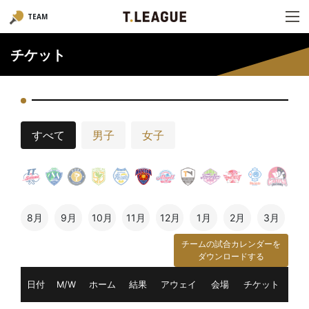
TEAM
チケット
すべて
男子
女子
8月
9月
10月
11月
12月
1月
2月
3月
チームの試合カレンダーを
ダウンロードする
日付
M/W
ホーム
結果
アウェイ
会場
チケット