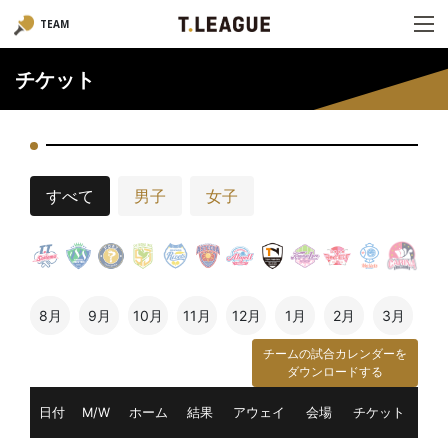
TEAM
チケット
すべて
男子
女子
8月
9月
10月
11月
12月
1月
2月
3月
チームの試合カレンダーを
ダウンロードする
日付
M/W
ホーム
結果
アウェイ
会場
チケット