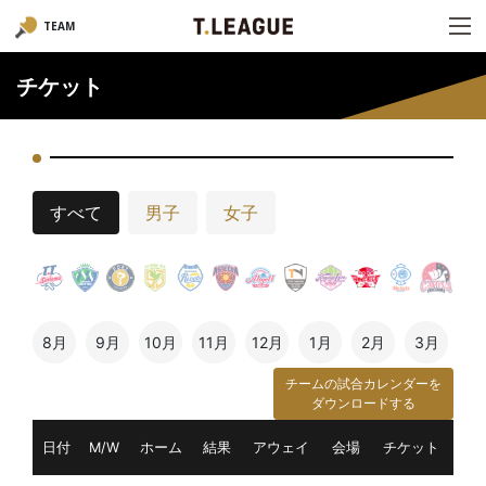
TEAM
チケット
すべて
男子
女子
8月
9月
10月
11月
12月
1月
2月
3月
チームの試合カレンダーを
ダウンロードする
日付
M/W
ホーム
結果
アウェイ
会場
チケット