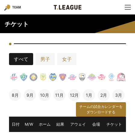
TEAM
チケット
すべて
男子
女子
8月
9月
10月
11月
12月
1月
2月
3月
チームの試合カレンダーを
ダウンロードする
日付
M/W
ホーム
結果
アウェイ
会場
チケット