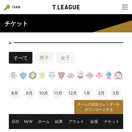
TEAM
チケット
すべて
男子
女子
8月
9月
10月
11月
12月
1月
2月
3月
チームの試合カレンダーを
ダウンロードする
日付
M/W
ホーム
結果
アウェイ
会場
チケット