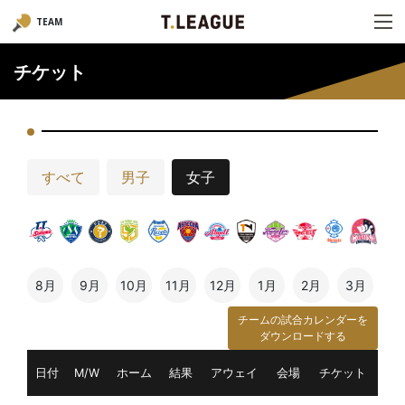
TEAM
チケット
すべて
男子
女子
8月
9月
10月
11月
12月
1月
2月
3月
チームの試合カレンダーを
ダウンロードする
日付
M/W
ホーム
結果
アウェイ
会場
チケット