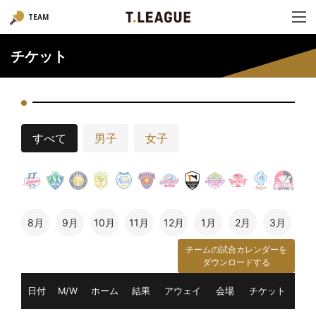
TEAM
チケット
すべて
男子
女子
8月
9月
10月
11月
12月
1月
2月
3月
チームの試合カレンダーを
ダウンロードする
日付
M/W
ホーム
結果
アウェイ
会場
チケット