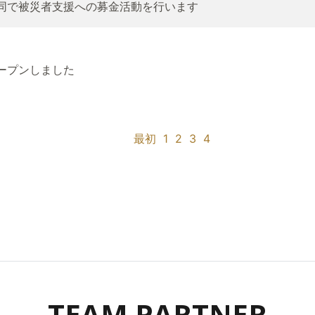
合同で被災者支援への募金活動を行います
オープンしました
最初
1
2
3
4
TEAM PARTNER