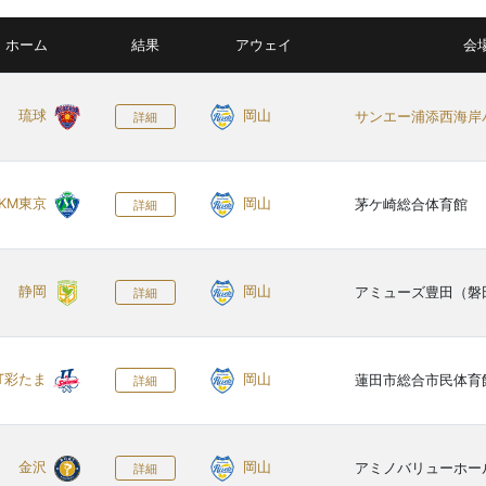
ホーム
結果
アウェイ
会
琉球
岡山
サンエー浦添西海岸
詳細
KM東京
岡山
茅ケ崎総合体育館
詳細
静岡
岡山
アミューズ豊田（磐
詳細
T彩たま
岡山
蓮田市総合市民体育
詳細
金沢
岡山
アミノバリューホー
詳細