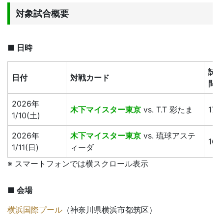
対象試合概要
■ 日時
試
日付
対戦カード
間
2026年
木下マイスター東京
vs. T.T 彩たま
17:
1/10(土)
2026年
木下マイスター東京
vs. 琉球アステ
16
1/11(日)
ィーダ
※ スマートフォンでは横スクロール表示
■ 会場
横浜国際プール
（神奈川県横浜市都筑区）