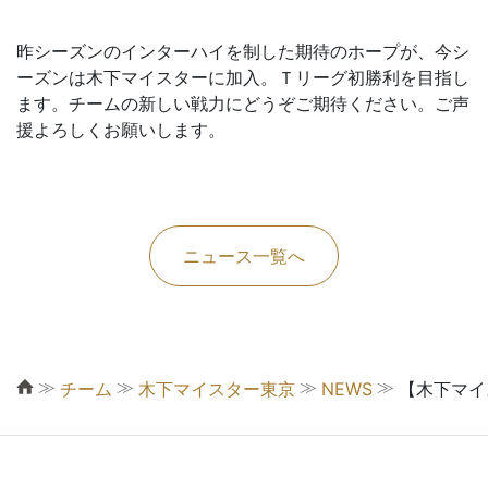
昨シーズンのインターハイを制した期待のホープが、今シ
ーズンは木下マイスターに加入。Ｔリーグ初勝利を目指し
ます。チームの新しい戦力にどうぞご期待ください。ご声
援よろしくお願いします。
ニュース一覧へ
≫
≫
≫
≫
チーム
木下マイスター東京
NEWS
【木下マイ