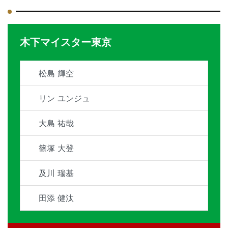
木下マイスター東京
松島 輝空
リン ユンジュ
大島 祐哉
篠塚 大登
及川 瑞基
田添 健汰