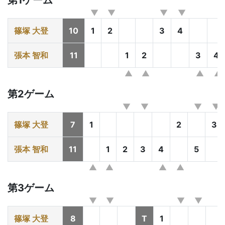
第1ゲーム
篠塚 大登
10
1
2
3
4
張本 智和
11
1
2
3
4
第2ゲーム
篠塚 大登
7
1
2
3
張本 智和
11
1
2
3
4
5
第3ゲーム
篠塚 大登
8
T
1