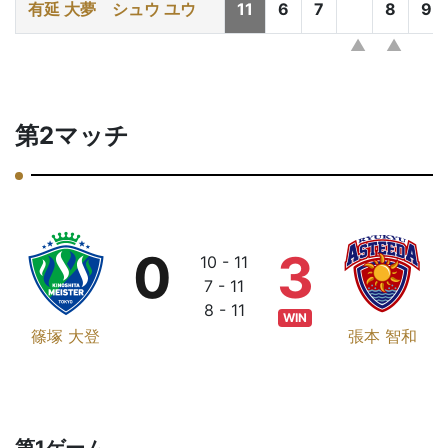
有延 大夢
シュウ ユウ
11
6
7
8
9
第2マッチ
0
3
10 - 11
7 - 11
8 - 11
WIN
篠塚 大登
張本 智和