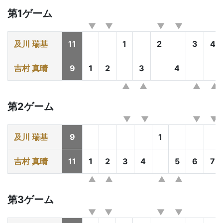
第1ゲーム
及川 瑞基
11
1
2
3
4
吉村 真晴
9
1
2
3
4
第2ゲーム
及川 瑞基
9
1
吉村 真晴
11
1
2
3
4
5
6
7
第3ゲーム