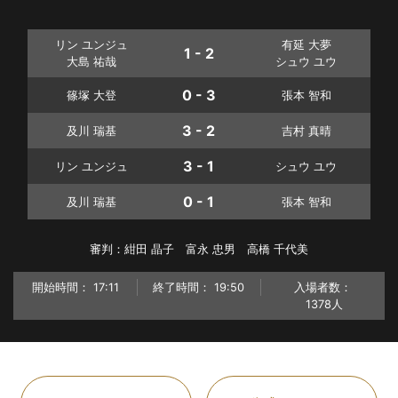
リン ユンジュ
有延 大夢
1 - 2
大島 祐哉
シュウ ユウ
0 - 3
篠塚 大登
張本 智和
3 - 2
及川 瑞基
吉村 真晴
3 - 1
リン ユンジュ
シュウ ユウ
0 - 1
及川 瑞基
張本 智和
審判：紺田 晶子 富永 忠男 高橋 千代美
開始時間：
17:11
終了時間：
19:50
入場者数：
1378人