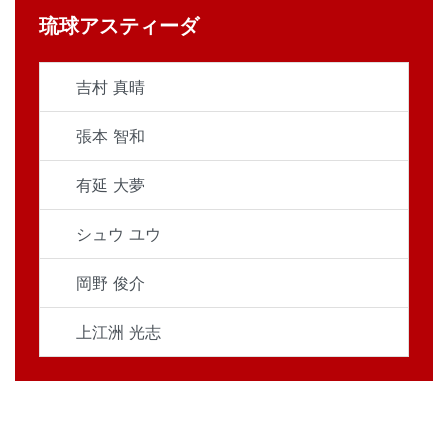
琉球アスティーダ
吉村 真晴
張本 智和
有延 大夢
シュウ ユウ
岡野 俊介
上江洲 光志