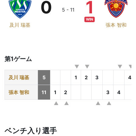
0
1
5 - 11
WIN
及川 瑞基
張本 智和
第1ゲーム
及川 瑞基
5
1
2
3
4
張本 智和
11
1
2
3
4
ベンチ入り選手