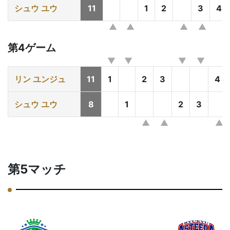
シュウ ユウ
11
1
2
3
4
第4ゲーム
リン ユンジュ
11
1
2
3
4
シュウ ユウ
8
1
2
3
第5マッチ