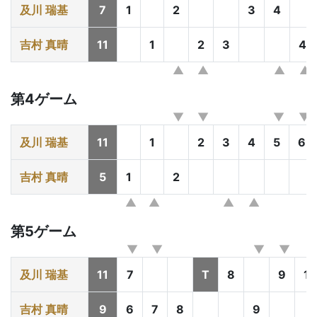
及川 瑞基
7
1
2
3
4
吉村 真晴
11
1
2
3
4
第4ゲーム
及川 瑞基
11
1
2
3
4
5
6
吉村 真晴
5
1
2
第5ゲーム
及川 瑞基
11
7
T
8
9
10
吉村 真晴
9
6
7
8
9