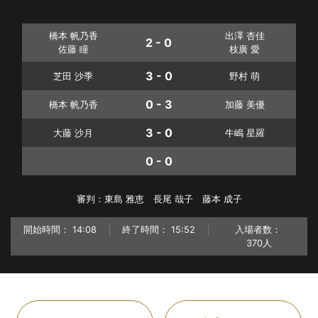
橋本 帆乃香
出澤 杏佳
2 - 0
佐藤 瞳
枝廣 愛
3 - 0
芝田 沙季
野村 萌
0 - 3
橋本 帆乃香
加藤 美優
3 - 0
大藤 沙月
牛嶋 星羅
0 - 0
審判：東島 雅恵 長尾 哉子 藤本 成子
開始時間：
14:08
終了時間：
15:52
入場者数：
370人