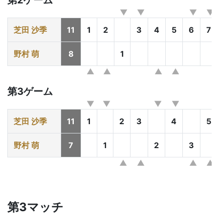
第2ゲーム
芝田 沙季
11
1
2
3
4
5
6
7
野村 萌
8
1
第3ゲーム
芝田 沙季
11
1
2
3
4
5
野村 萌
7
1
2
3
第3マッチ