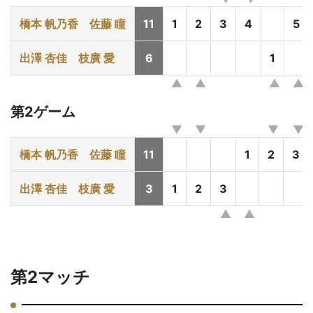
橋本 帆乃香
佐藤 瞳
11
1
2
3
4
5
出澤 杏佳
枝廣 愛
6
1
第2ゲーム
橋本 帆乃香
佐藤 瞳
11
1
2
3
出澤 杏佳
枝廣 愛
3
1
2
3
第2マッチ