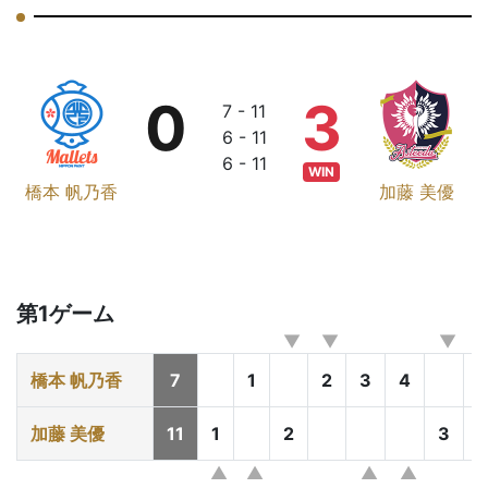
0
3
7 - 11
6 - 11
6 - 11
WIN
橋本 帆乃香
加藤 美優
第1ゲーム
橋本 帆乃香
7
1
2
3
4
加藤 美優
11
1
2
3