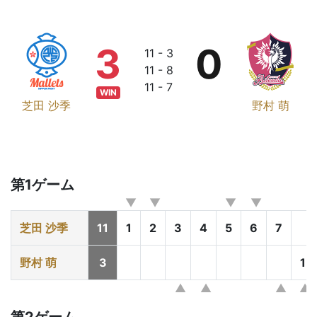
3
0
11 - 3
11 - 8
11 - 7
WIN
芝田 沙季
野村 萌
第1ゲーム
芝田 沙季
11
1
2
3
4
5
6
7
野村 萌
3
1