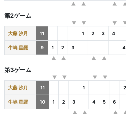
第2ゲーム
大藤 沙月
11
1
2
3
4
牛嶋 星羅
9
1
2
3
4
第3ゲーム
大藤 沙月
11
1
2
牛嶋 星羅
10
1
2
3
4
5
6