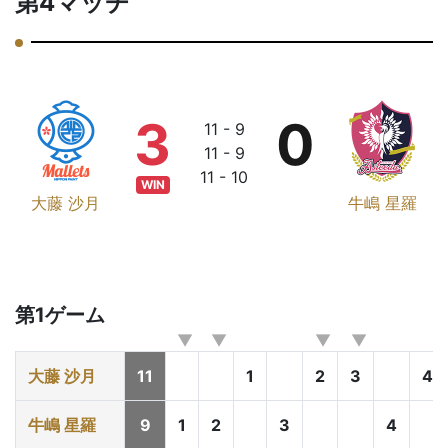
第4マッチ
3
0
11 - 9
11 - 9
11 - 10
WIN
大藤 沙月
牛嶋 星羅
第1ゲーム
大藤 沙月
11
1
2
3
4
牛嶋 星羅
9
1
2
3
4