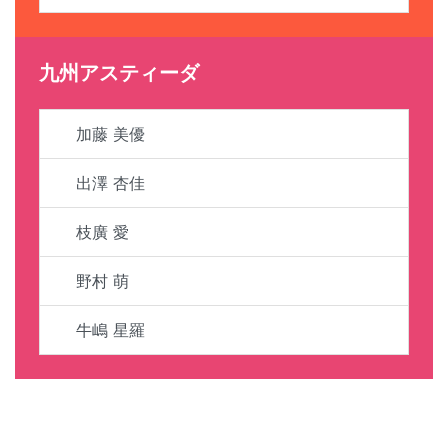
九州アスティーダ
加藤 美優
出澤 杏佳
枝廣 愛
野村 萌
牛嶋 星羅