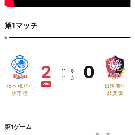
第1マッチ
2
0
11 - 6
11 - 3
WIN
橋本 帆乃香
出澤 杏佳
佐藤 瞳
枝廣 愛
第1ゲーム