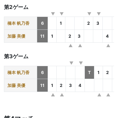
第2ゲーム
橋本 帆乃香
6
1
2
3
加藤 美優
11
1
2
3
4
5
第3ゲーム
橋本 帆乃香
6
T
1
2
加藤 美優
11
1
2
3
4
5