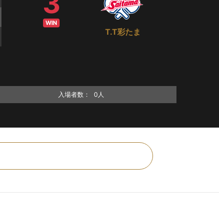
3
WIN
T.T彩たま
入場者数：
0人