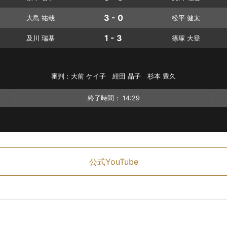
3 - 0
大島 祐哉
松平 健太
1 - 3
及川 瑞基
篠塚 大登
審判：大前 ケイ子 紺田 晶子 杉本 豊久
終了時間：
14:29
公式YouTube