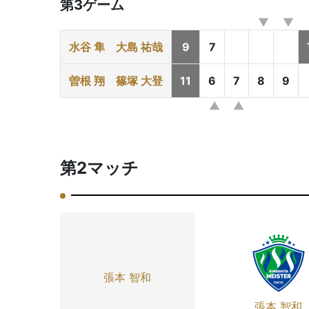
第3ゲーム
水谷 隼
大島 祐哉
9
7
曽根 翔
篠塚 大登
11
6
7
8
9
第2マッチ
張本 智和
張本 智和