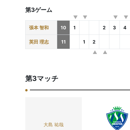
第3ゲーム
張本 智和
10
1
2
3
4
英田 理志
11
1
2
第3マッチ
大島 祐哉