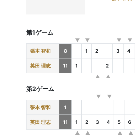
第1ゲーム
張本 智和
8
1
2
3
4
英田 理志
11
1
2
第2ゲーム
張本 智和
1
英田 理志
11
1
2
3
4
5
6