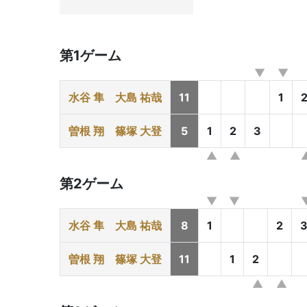
第1ゲーム
水谷 隼
大島 祐哉
11
1
曽根 翔
篠塚 大登
5
1
2
3
第2ゲーム
水谷 隼
大島 祐哉
8
1
2
曽根 翔
篠塚 大登
11
1
2