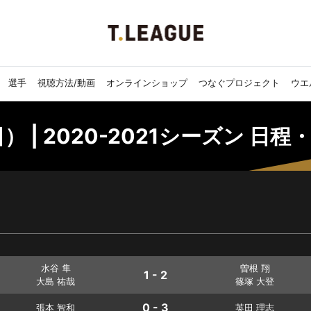
選手
視聴方法/動画
オンラインショップ
つなぐプロジェクト
ウエ
） | 2020-2021シーズン 日程
水谷 隼
曽根 翔
1 - 2
大島 祐哉
篠塚 大登
0 - 3
張本 智和
英田 理志