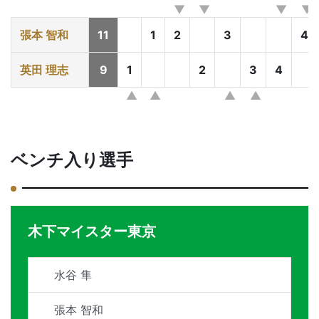
張本 智和
11
1
2
3
4
英田 理志
9
1
2
3
4
ベンチ入り選手
木下マイスター東京
水谷 隼
張本 智和