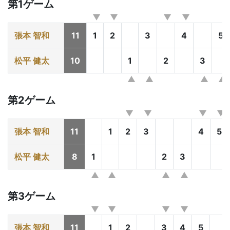
第1ゲーム
張本 智和
11
1
2
3
4
5
松平 健太
10
1
2
3
第2ゲーム
張本 智和
11
1
2
3
4
5
松平 健太
8
1
2
3
第3ゲーム
張本 智和
11
1
2
3
4
5