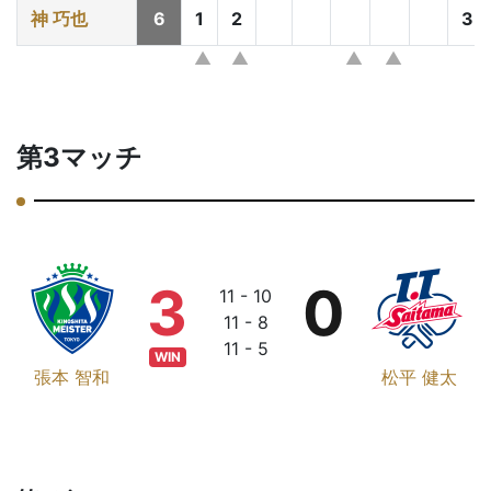
神 巧也
6
1
2
3
第3マッチ
3
0
11 - 10
11 - 8
11 - 5
WIN
張本 智和
松平 健太