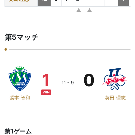
第5マッチ
1
0
11 - 9
WIN
張本 智和
英田 理志
第1ゲーム