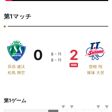
第1マッチ
0
2
8 - 11
8 - 11
WIN
田添 健汰
曽根 翔
松島 輝空
篠塚 大登
第1ゲーム