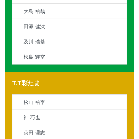
大島 祐哉
田添 健汰
及川 瑞基
松島 輝空
T.T彩たま
松山 祐季
神 巧也
英田 理志