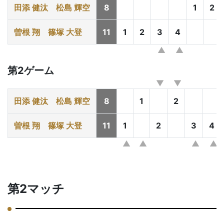
田添 健汰
松島 輝空
8
1
2
曽根 翔
篠塚 大登
11
1
2
3
4
第2ゲーム
田添 健汰
松島 輝空
8
1
2
曽根 翔
篠塚 大登
11
1
2
3
4
第2マッチ