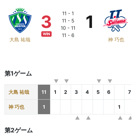
11 - 1
3
1
11 - 5
10 - 11
WIN
11 - 6
大島 祐哉
神 巧也
第1ゲーム
大島 祐哉
11
1
2
3
4
5
6
7
神 巧也
1
1
第2ゲーム