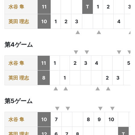
水谷 隼
11
T
1
2
3
英田 理志
10
1
2
3
4
第4ゲーム
水谷 隼
11
1
2
3
4
5
英田 理志
8
1
2
3
第5ゲーム
水谷 隼
10
7
8
9
10
英田 理志
12
6
7
8
T