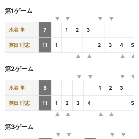
第1ゲーム
水谷 隼
7
1
2
3
英田 理志
11
1
2
3
4
5
第2ゲーム
水谷 隼
8
1
2
3
英田 理志
11
1
2
3
4
5
第3ゲーム