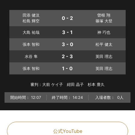
田添 健汰
曽根 翔
0 - 2
松島 輝空
篠塚 大登
3 - 1
大島 祐哉
神 巧也
3 - 0
張本 智和
松平 健太
2 - 3
水谷 隼
英田 理志
1 - 0
張本 智和
英田 理志
審判：大前 ケイ子 紺田 晶子 杉本 豊久
開始時間：
12:07
終了時間：
14:24
入場者数：
0人
公式YouTube