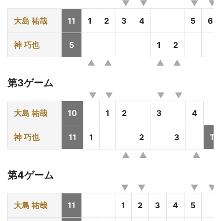
大島 祐哉
11
1
2
3
4
5
6
神 巧也
5
1
2
第3ゲーム
大島 祐哉
10
1
2
3
4
神 巧也
11
1
2
3
T
第4ゲーム
大島 祐哉
11
1
2
3
4
5