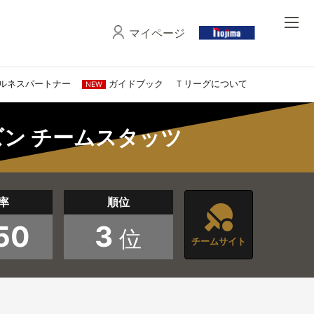
マイページ
ルネスパートナー
ガイドブック
Ｔリーグについて
NEW
ーズン チームスタッツ
率
順位
50
3
位
チームサイト