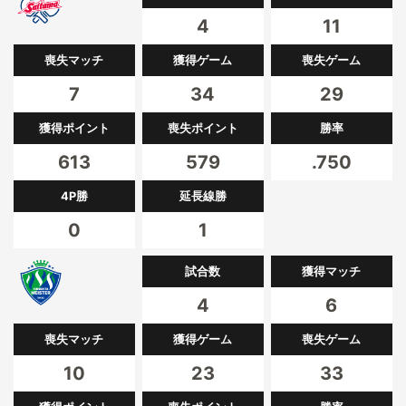
4
11
喪失マッチ
獲得ゲーム
喪失ゲーム
7
34
29
獲得ポイント
喪失ポイント
勝率
613
579
.750
4P勝
延長線勝
0
1
試合数
獲得マッチ
4
6
喪失マッチ
獲得ゲーム
喪失ゲーム
10
23
33