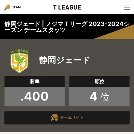
TEAM
静岡ジェード | ノジマＴリーグ 2023-2024シ
ーズン チームスタッツ
静岡ジェード
勝率
順位
.400
4
位
チームサイト