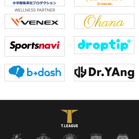
WELLNESS PARTNER