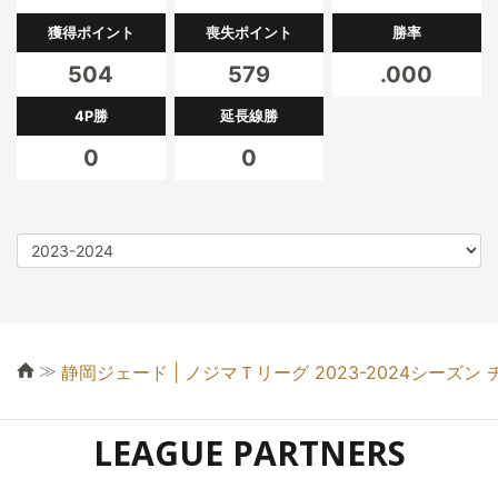
獲得ポイント
喪失ポイント
勝率
504
579
.000
4P勝
延長線勝
0
0
≫
静岡ジェード | ノジマＴリーグ 2023-2024シーズン
LEAGUE PARTNERS