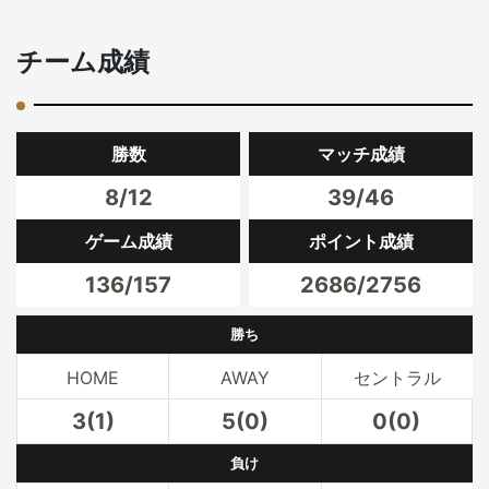
チーム成績
勝数
マッチ成績
8/12
39/46
ゲーム成績
ポイント成績
136/157
2686/2756
勝ち
HOME
AWAY
セントラル
3(1)
5(0)
0(0)
負け