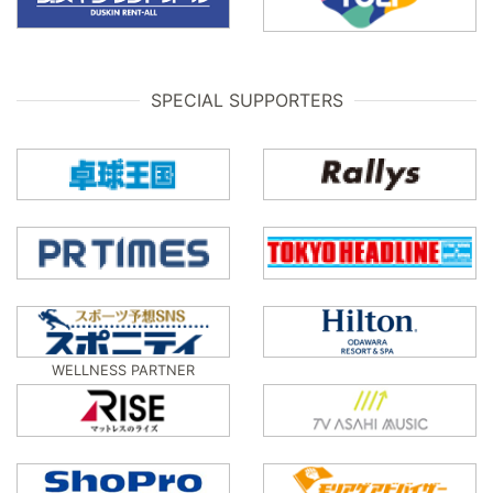
SPECIAL SUPPORTERS
WELLNESS PARTNER