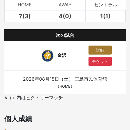
HOME
AWAY
セントラル
7(3)
4(0)
1(1)
次の試合
詳細
金沢
チケット
2026年08月15日（土）
三島市民体育館
（HOME）
※（）内はビクトリーマッチ
個人成績