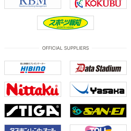
OFFICIAL SUPPLIERS