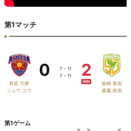
第1マッチ
0
2
7 - 11
7 - 11
WIN
有延 大夢
龍崎 東寅
シュウ ユウ
森薗 政崇
第1ゲーム