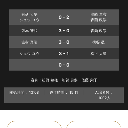
有延 大夢
龍崎 東寅
0 - 2
シュウ ユウ
森薗 政崇
3 - 0
張本 智和
森薗 政崇
3 - 0
吉村 真晴
横谷 晟
3 - 1
シュウ ユウ
松下 大星
0 - 0
審判：松野 敏雄 加賀 勇多 佐藤 栄子
開始時間：
13:08
終了時間：
15:11
入場者数：
1002人