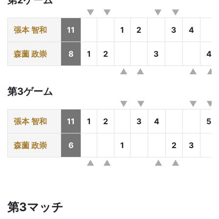
第2ゲーム
張本 智和
11
1
2
3
4
森薗 政崇
8
1
2
3
4
第3ゲーム
張本 智和
11
1
2
3
4
5
森薗 政崇
6
1
2
3
第3マッチ