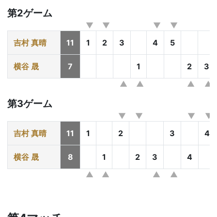
第2ゲーム
吉村 真晴
11
1
2
3
4
5
横谷 晟
7
1
2
3
第3ゲーム
吉村 真晴
11
1
2
3
4
横谷 晟
8
1
2
3
4