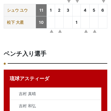
シュウ ユウ
11
1
2
3
4
5
6
松下 大星
10
1
ベンチ入り選手
琉球アスティーダ
吉村 真晴
吉村 和弘