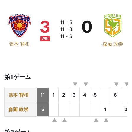
3
0
11 - 5
11 - 8
11 - 6
WIN
張本 智和
森薗 政崇
第1ゲーム
張本 智和
11
1
2
3
4
5
6
森薗 政崇
5
1
2