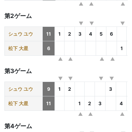
第2ゲーム
シュウ ユウ
11
1
2
3
4
5
6
松下 大星
6
1
第3ゲーム
シュウ ユウ
9
1
2
3
松下 大星
11
1
2
3
4
第4ゲーム