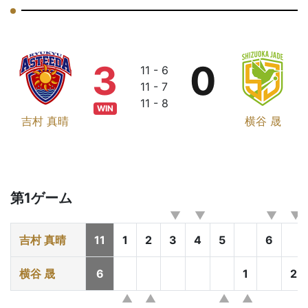
3
0
11 - 6
11 - 7
11 - 8
WIN
吉村 真晴
横谷 晟
第1ゲーム
吉村 真晴
11
1
2
3
4
5
6
横谷 晟
6
1
2