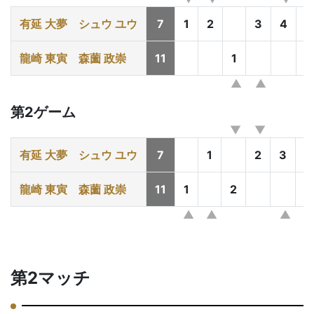
有延 大夢
シュウ ユウ
7
1
2
3
4
龍崎 東寅
森薗 政崇
11
1
2
第2ゲーム
有延 大夢
シュウ ユウ
7
1
2
3
龍崎 東寅
森薗 政崇
11
1
2
3
第2マッチ