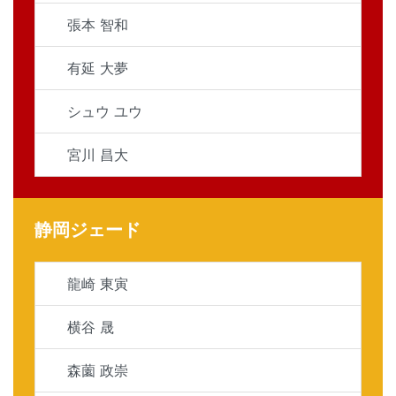
張本 智和
有延 大夢
シュウ ユウ
宮川 昌大
静岡ジェード
龍崎 東寅
横谷 晟
森薗 政崇