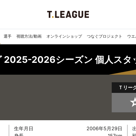
選手
視聴方法/動画
オンラインショップ
つなぐプロジェクト
ウエ
 2025-2026シーズン 個人ス
Ｔリー
生年月日
2006年5月29日
身長
157cm