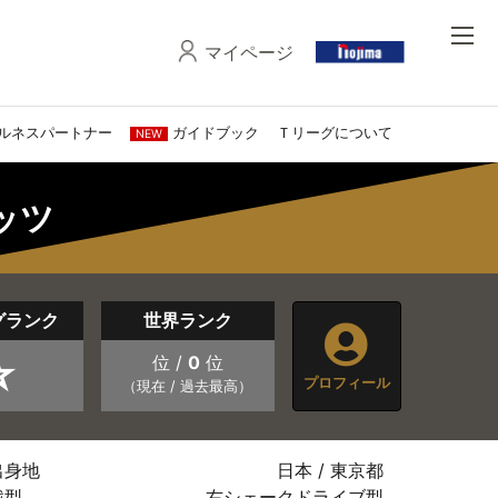
マイページ
ルネスパートナー
ガイドブック
Ｔリーグについて
NEW
タッツ
グランク
世界ランク
☆
位 /
0
位
プロフィール
（現在 / 過去最高）
出身地
日本 / 東京都
戦型
右シェークドライブ型