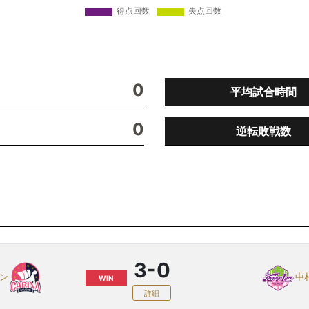
0
平均試合時間
0
逆転敗戦数
3-0
ヨン
中
WIN
詳細