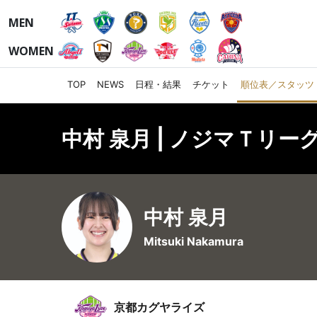
MEN
WOMEN
TOP
NEWS
日程・結果
チケット
順位表／スタッツ
中村 泉月 | ノジマＴリーグ
中村 泉月
Mitsuki Nakamura
京都カグヤライズ