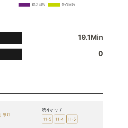
19.1Min
0
第4マッチ
村 泉月
11-5
11-4
11-5