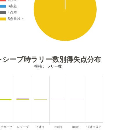
レシーブ時ラリー数別得失点分布
横軸： ラリー数