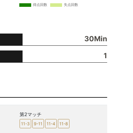
30Min
1
第2マッチ
11-3
9-11
11-4
11-8