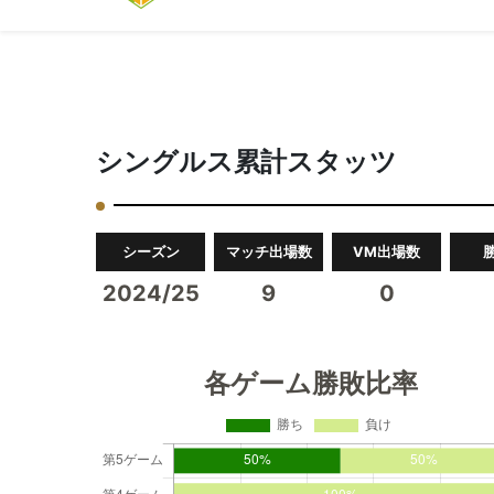
シングルス累計スタッツ
シーズン
マッチ出場数
VM出場数
2024/25
9
0
各ゲーム勝敗比率