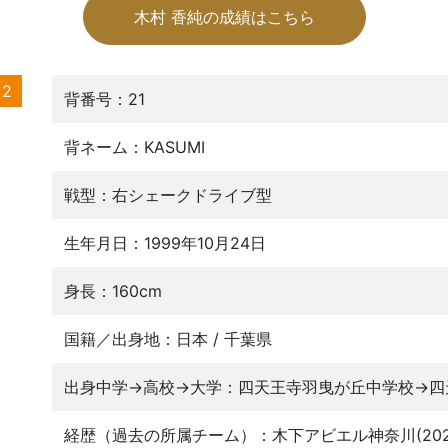
木村 香純の成績はこちら
2
背番号：21
背ネーム：KASUMI
戦型：右シェークドライブ型
生年月日：1999年10月24日
身長：160cm
国籍／出身地：日本 / 千葉県
出身中学→高校→大学：四天王寺羽曳が丘中学校→四
経歴（過去の所属チーム）：木下アビエル神奈川(202