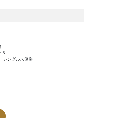
勝
ト8
テ シングルス優勝