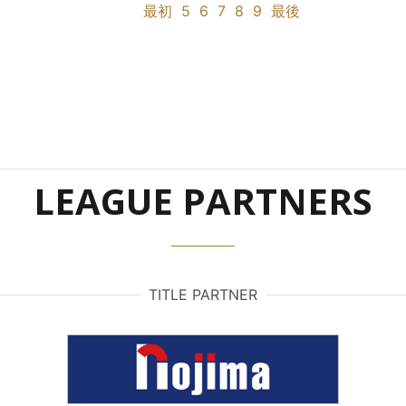
最初
5
6
7
8
9
最後
LEAGUE PARTNERS
TITLE PARTNER