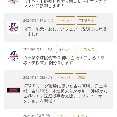
【イベント情報】親子で楽しむスポーツチャ
レンジに参加します！！
イベント
TT彩たま
2021年5月17日 (月)
埼玉 地元でおしごとフェア 説明会に登壇
しました！
イベント
TT彩たま
2021年5月12日 (水)
埼玉県卓球協会主催 神巧也 選手による「卓
球・夢授業」を開催します！
イベント
琉球
2021年3月5日 (金)
卓球 T リーグ優勝に導いた吉村真晴、戸上隼
輔、吉村和弘、木造勇人らが参加 「沖縄から
世界へ！」医療従事者支援チャリティーオー
クションを開催！
イベント
トップ
2021年1月8日 (金)