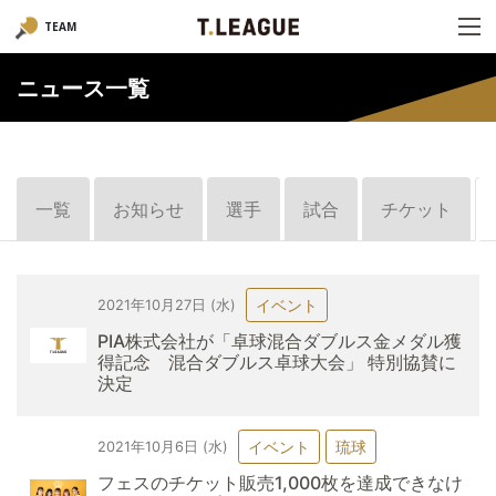
TEAM
ニュース一覧
一覧
お知らせ
選手
試合
チケット
イベント
2021年10月27日 (水)
PIA株式会社が「卓球混合ダブルス金メダル獲
得記念 混合ダブルス卓球大会」 特別協賛に
決定
イベント
琉球
2021年10月6日 (水)
フェスのチケット販売1,000枚を達成できなけ