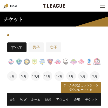
TEAM
チケット
すべて
男子
女子
8月
9月
10月
11月
12月
1月
2月
3月
チームの試合カレンダーを
ダウンロードする
日付
M/W
ホーム
結果
アウェイ
会場
チケット