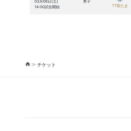
03月06日(土)

男子
TT彩たま
≫
チケット