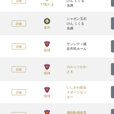
けん くくる
詳細
TT彩たま
糸満
シャボン玉石
けん くくる
詳細
金沢
糸満
サンシティ越
詳細
谷市民ホール
琉球
カルッツかわ
詳細
さき
琉球
いしかわ総合
スポーツセン
詳細
琉球
ター
浦和駒場体育