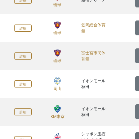
船橋アリーナ
詳細
琉球
笠岡総合体育
詳細
館
琉球
富士宮市民体
詳細
育館
琉球
イオンモール
詳細
秋田
岡山
イオンモール
詳細
秋田
KM東京
シャボン玉石