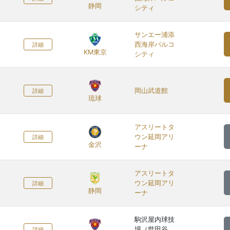
静岡
シティ
サンエー浦添
西海岸パルコ
詳細
KM東京
シティ
岡山武道館
詳細
琉球
アスリートタ
ウン延岡アリ
詳細
金沢
ーナ
アスリートタ
ウン延岡アリ
詳細
静岡
ーナ
駒沢屋内球技
場（世田谷
詳細