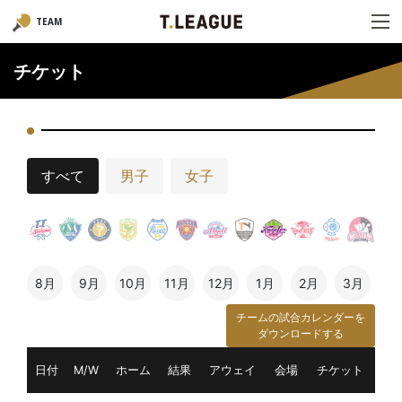
TEAM
チケット
すべて
男子
女子
8月
9月
10月
11月
12月
1月
2月
3月
チームの試合カレンダーを
ダウンロードする
日付
M/W
ホーム
結果
アウェイ
会場
チケット