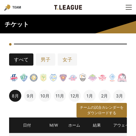
TEAM
チケット
すべて
男子
女子
8月
9月
10月
11月
12月
1月
2月
3月
チームの試合カレンダーを
ダウンロードする
日付
M/W
ホーム
結果
アウェイ