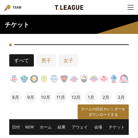
TEAM
チケット
すべて
男子
女子
8月
9月
10月
11月
12月
1月
2月
3月
チームの試合カレンダーを
ダウンロードする
日付
M/W
ホーム
結果
アウェイ
会場
チケット