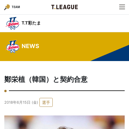
TEAM
T.T彩たま
NEWS
鄭栄植（韓国）と契約合意
選手
2018年6月15日 (金)